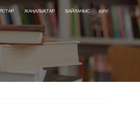
РСТАР
ЖАҢАЛЫҚТАР
БАЙЛАНЫС
КІРУ