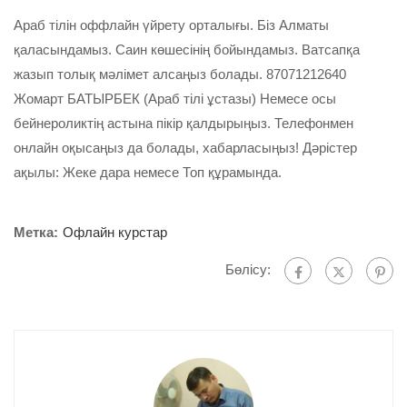
Араб тілін оффлайн үйрету орталығы. Біз Алматы
қаласындамыз. Саин көшесінің бойындамыз. Ватсапқа
жазып толық мәлімет алсаңыз болады. 87071212640
Жомарт БАТЫРБЕК (Араб тілі ұстазы) Немесе осы
бейнероликтің астына пікір қалдырыңыз. Телефонмен
онлайн оқысаңыз да болады, хабарласыңыз! Дәрістер
ақылы: Жеке дара немесе Топ құрамында.
Метка:
Офлайн курстар
Бөлісу: