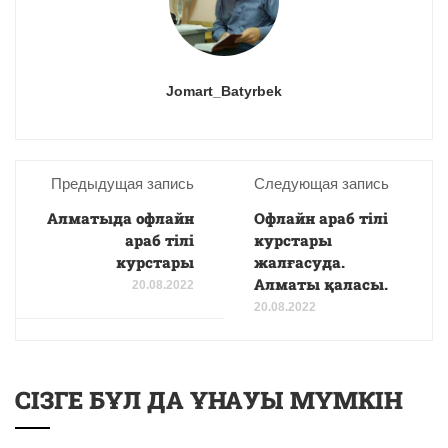
Jomart_Batyrbek
Предыдущая запись
Следующая запись
Алматыда офлайн
Офлайн араб тілі
араб тілі
курстары
курстары
жалғасуда.
Алматы қаласы.
20.08.2022
20.08.2022
СІЗГЕ БҰЛ ДА ҰНАУЫ МҮМКІН