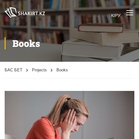
КІРУ
Books
БАС БЕТ
Projects
Books